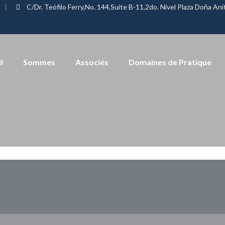
C/Dr. Teófilo Ferry,No. 144,Suite B-11,2do. Nivel Plaza Doña An
l
Sommes
Associés
Domaines de Pratique