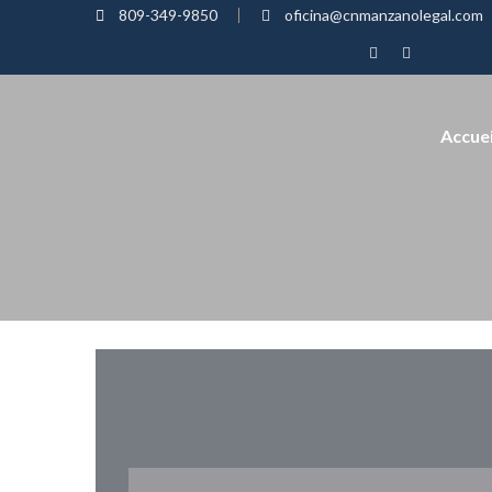
809-349-9850
oficina@cnmanzanolegal.com
Accuei