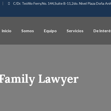
C/Dr. Teófilo Ferry,No. 144,Suite B-11,2do. Nivel Plaza Doña An
Inicio
Somos
Equipo
Servicios
De Interé
Family Lawyer