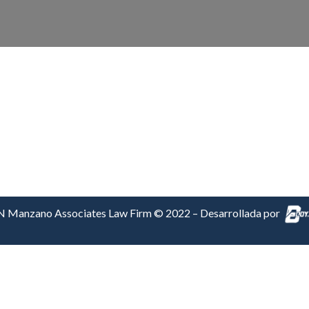
Lic. Verlin Almodovar
 Manzano Associates Law Firm © 2022 – Desarrollada por